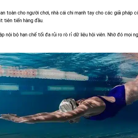
à an toàn cho người chơi, nhà cái chi mạnh tay cho các giải pháp 
 tiên tiến hàng đầu.
p nội bộ hạn chế tối đa rủi ro rò rỉ dữ liệu hội viên. Nhờ đó mọi 