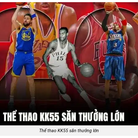
Thể thao KK55 săn thưởng lớn