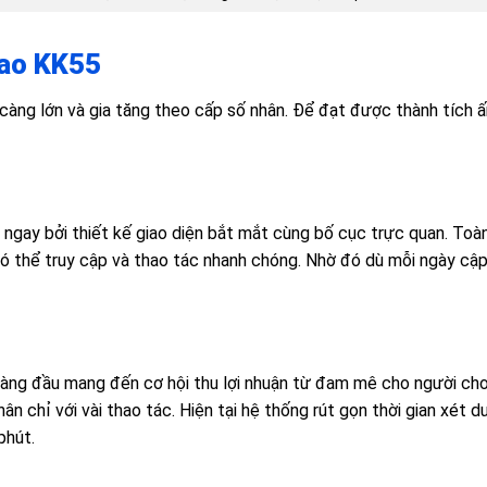
hao KK55
 càng lớn và gia tăng theo cấp số nhân. Để đạt được thành tích 
 ngay bởi thiết kế giao diện bắt mắt cùng bố cục trực quan. To
 có thể truy cập và thao tác nhanh chóng. Nhờ đó dù mỗi ngày cập
àng đầu mang đến cơ hội thu lợi nhuận từ đam mê cho người chơi. 
hân chỉ với vài thao tác. Hiện tại hệ thống rút gọn thời gian xét 
phút.