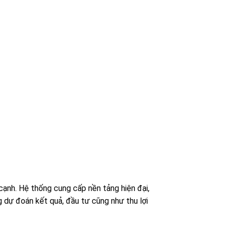
 cạnh. Hệ thống cung cấp nền tảng hiện đại,
g dự đoán kết quả, đầu tư cũng như thu lợi