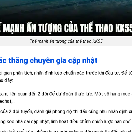
Thế mạnh ấn tượng của thể thao KK55
ắc thắng chuyên gia cập nhật
i gian phân tích, nhận định kèo chuẩn xác trước khi đầu tư. Để t
au đây:
 tâm, liên quan đến 2 đội để dự đoán thực lực. Một số hạng mụ
vechat,…
u của 2 đội tuyển, đánh giá phong độ thi đấu cũng như nhận định 
 kèo nhà cái cập nhật, linh hoạt điều chỉnh chiến lược hạn chế tố
đoán kết quả kèo, chẳng hạn với Handicap đội mạnh thi đấu sân nh