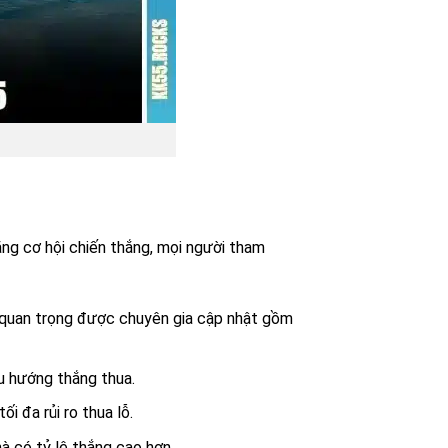
ăng cơ hội chiến thắng, mọi người tham
c quan trọng được chuyên gia cập nhật gồm
xu hướng thắng thua.
i đa rủi ro thua lỗ.
à có tỷ lệ thắng cao hơn.