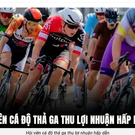
Hội viên cá độ thả ga thu lợi nhuận hấp dẫn