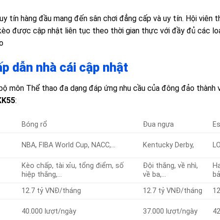
ác uy tín hàng đầu mang đến sân chơi đẳng cấp và uy tín. Hội viên 
kèo được cập nhật liên tục theo thời gian thực với đầy đủ các lo
o
p dẫn nhà cái cập nhật
ộ môn Thể thao đa dạng đáp ứng nhu cầu của đông đảo thành viê
KK55
:
Bóng rổ
Đua ngựa
E
NBA, FIBA World Cup, NACC,…
Kentucky Derby,
LO
Kèo chấp, tài xỉu, tổng điểm, số
Đội thắng, về nhì,
Ha
hiệp thắng,…
về ba,…
bả
12.7 tỷ VNĐ/tháng
12.7 tỷ VNĐ/tháng
12
40.000 lượt/ngày
37.000 lượt/ngày
42