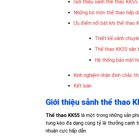
Giới thiệu sảnh thể thao KK55
Những bộ môn thể thao hấp dẫ
Ưu điểm nổi bật khi thể thao 
Thiết kế sảnh chuyê
Thể thao KK55 săn 
Hệ thống bảo mật hi
Kinh nghiệm nhận định chắc th
Kết luận
Giới thiệu sảnh thể thao 
Thể thao KK55
là một trong những sản phẩm
tung kèo đa dạng cùng tỷ lệ thưởng cạnh tr
nhuận cực hấp dẫn.