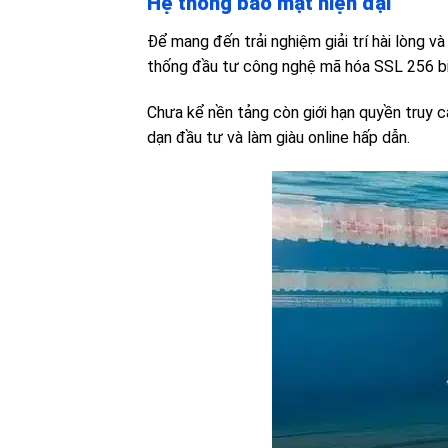
Hệ thống bảo mật hiện đại
Để mang đến trải nghiệm giải trí hài lòng v
thống đầu tư công nghệ mã hóa SSL 256 bit
Chưa kể nền tảng còn giới hạn quyền truy cậ
dạn đầu tư và làm giàu online hấp dẫn.