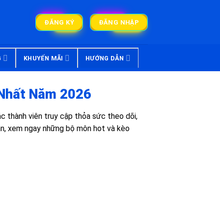
ĐĂNG KÝ
ĐĂNG NHẬP
G
KHUYẾN MÃI
HƯỚNG DẪN
 Nhất Năm 2026
ác thành viên truy cập thỏa sức theo dõi,
uan, xem ngay những bộ môn hot và kèo