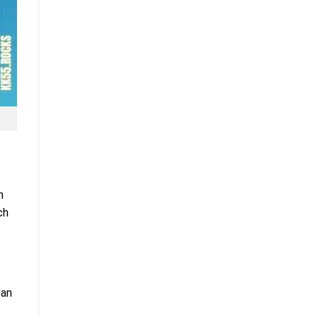
n
ch
 an