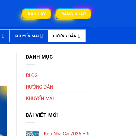
ĐĂNG KÝ
ĐĂNG NHẬP
G
KHUYẾN MÃI
HƯỚNG DẪN
DANH MỤC
BLOG
HƯỚNG DẪN
KHUYẾN MÃI
BÀI VIẾT MỚI
Kèo Nhà Cái 2026 – 5