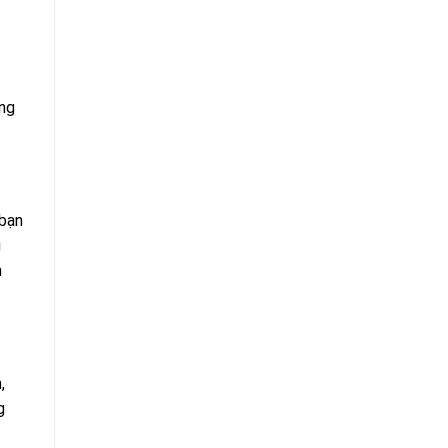
ọng
 bạn
u
n
,
g