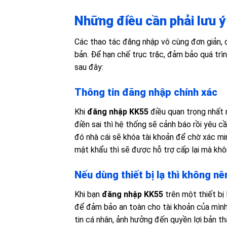
Những điều cần phải lưu ý
Các thao tác đăng nhập vô cùng đơn giản, d
bản. Để hạn chế trục trặc, đảm bảo quá trì
sau đây:
Thông tin đăng nhập chính xác
Khi
đăng nhập KK55
điều quan trọng nhất m
điền sai thì hệ thống sẽ cảnh báo rồi yêu cầu
đó nhà cái sẽ khóa tài khoản để chờ xác mi
mật khẩu thì sẽ được hỗ trợ cấp lại mà khô
Nếu dùng thiết bị lạ thì không nê
Khi bạn
đăng nhập KK55
trên một thiết bị 
để đảm bảo an toàn cho tài khoản của mình 
tin cá nhân, ảnh hưởng đến quyền lợi bản th