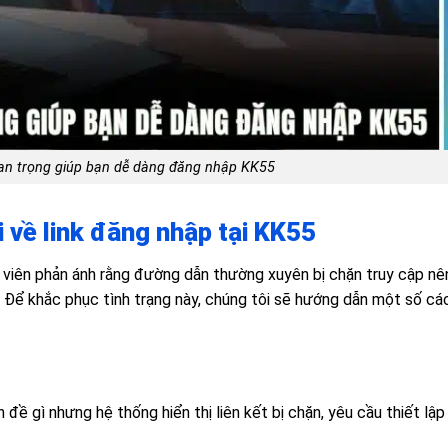
uan trọng giúp bạn dễ dàng đăng nhập KK55
 về link đăng nhập tại KK55
h viên phản ánh rằng đường dẫn thường xuyên bị chặn truy cập nê
. Để khắc phục tình trạng này, chúng tôi sẽ hướng dẫn một số cá
đề gì nhưng hệ thống hiển thị liên kết bị chặn, yêu cầu thiết lập