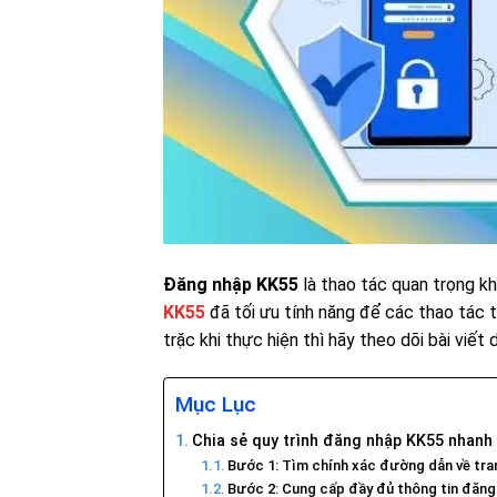
Đăng nhập KK55
là thao tác quan trọng khô
KK55
đã tối ưu tính năng để các thao tác t
trặc khi thực hiện thì hãy theo dõi bài viết 
Mục Lục
Chia sẻ quy trình đăng nhập KK55 nhanh
Bước 1: Tìm chính xác đường dẫn về tra
Bước 2: Cung cấp đầy đủ thông tin đăn