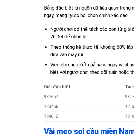
Bảng đặc biệt là nguồn dữ liệu quan trọng n
ngày, mang lại cơ hội chọn chính xác cao.
Người chơi có thể tách các con từ giải 
76, 54 để chọn lô.
Theo thống kê thực tế, khoảng 60% lặp lạ
dựa vào may rủi.
Việc ghi chép kết quả hàng ngày và nhận
biệt với người chơi theo dõi tuần hoặc t
Giải đặc biệt
Tác
987654
98, 
123456
12, 
789012
78, 
Vài mẹo soi cầu miền Nam