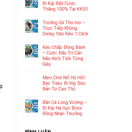
Bí Kíp Đặt Cược
Thắng 100% Tại KK55
Không
có
Trường Gà Tho mo –
bình
luận
Trực Tiếp Không
ở
Delay, Vào Kèo 1 Click
Kèo
Nhà
Không
Cái
có
2026
Kèo Chấp Đồng Banh
bình
–
luận
– Cuộc Đấu Trí Cân
5
ở
Bí
Não Kịch Tính Từng
Trường
Kíp
Gà
Giây
Đặt
Tho
Cược
mo
Không
Thắng
–
có
100%
Mẹo Chơi Nổ Hũ Hốt
Trực
bình
Tại
Tiếp
luận
Bạc Triệu: Bí Kíp Độc
KK55
ng
ở
Không
Bản Từ Cao Thủ
Kèo
Delay,
ự
Chấp
Vào
Không
Đồng
Kèo
có
Banh
1
Bắn Cá Long Vương –
bình
–
Click
luận
Bí Kíp Hạ Gục Boss
Cuộc
ở
Đấu
Rồng Nhận Thưởng
Mẹo
Trí
Chơi
Cân
Không
Nổ
Não
có
Hũ
Kịch
bình
Hốt
BÌNH LUẬN
Tính
luận