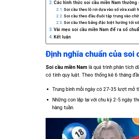
Các hình thức soi cầu miền Nam thường
Soi cầu theo lô rơi dựa vào số vừa xuất 
Soi cầu theo đầu đuôi tập trung vào ch
Soi cầu theo bảng đặc biệt hướng tới số
Vài mẹo soi cầu miền Nam để ra số chuẩ
Kết luận
Định nghĩa chuẩn của soi
Soi cầu miền Nam
là quá trình phân tích d
có tính quy luật. Theo thống kê 6 tháng đ
Trung bình mỗi ngày có 27-35 lượt mở t
Những con lặp lại với chu kỳ 2-5 ngày 
hàng tuần.